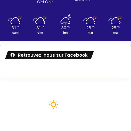
Ciel Clair
31
31
30
28
28
℃
℃
℃
℃
℃
sam
dim
lun
mar
mer
Retrouvez-nous sur Facebook
Météo
87
℉
paris
89º - 79º