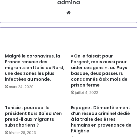
admina
Website
Articles similaires
Malgré le coronavirus, la
« On le faisait pour
France renvoie des
l’argent, mais aussi pour
migrants en Italie du Nord,
aider ces gens » : au Pays
une des zones les plus
basque, deux passeurs
infectées au monde.
condamnés à six mois de
prison ferme
mars 24, 2020
juillet 4, 2022
Tunisie : pourquoi le
Espagne : Démantèlement
président Kaïs Saïed s’en
d’un réseau criminel dédié
prend-il aux migrants
à la traite des êtres
subsahariens ?
humains en provenance de
l’Algérie
février 28, 2023