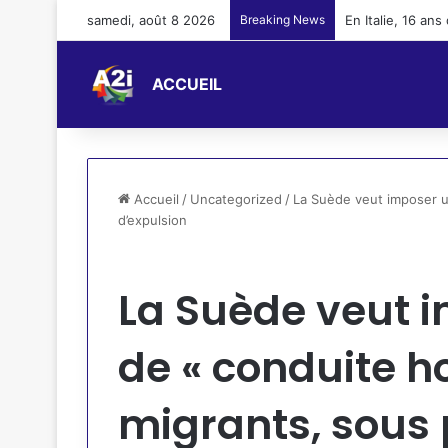
samedi, août 8 2026
Breaking News
En Italie, 16 an
ACCUEIL
Accueil
/
Uncategorized
/
La Suède veut imposer u
d’expulsion
Uncategorized
La Suède veut i
de « conduite h
migrants, sous 