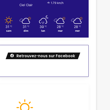
1.79 km/h
Ciel Clair
31
31
30
28
28
℃
℃
℃
℃
℃
sam
dim
lun
mar
mer
Retrouvez-nous sur Facebook
Météo
89
℉