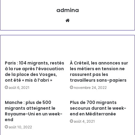
admina
Website
Articles similaires
Paris : 104 migrants, restés
À Créteil, les annonces sur
à la rue après l’évacuation
les métiers en tension ne
de la place des Vosges,
rassurent pas les
ont été « mis à l’abri »
travailleurs sans-papiers
août 6, 2021
novembre 24, 2022
Manche : plus de 500
Plus de 700 migrants
migrants atteignent le
secourus durant le week-
Royaume-Uni en un week-
end en Méditerranée
end
août 4, 2021
août 10, 2022