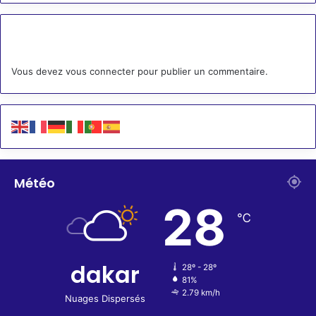
Laisser un commentaire
Vous devez
vous connecter
pour publier un commentaire.
Météo
28
℃
dakar
28º - 28º
81%
2.79 km/h
Nuages Dispersés