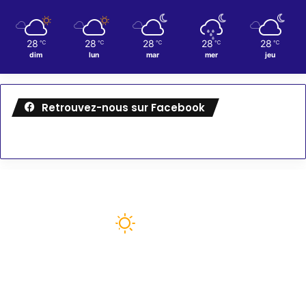
28
28
28
28
28
℃
℃
℃
℃
℃
dim
lun
mar
mer
jeu
Retrouvez-nous sur Facebook
Météo
76
℉
paris
92º - 75º
42%
3.94 mph
Nuages Dispersés