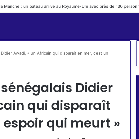
 migration : les Canaries ne doivent pas devenir une « île-prison », prévi
Didier Awadi, « un Africain qui disparaît en mer, c’est un
 sénégalais Didier
cain qui disparaît
 espoir qui meurt »