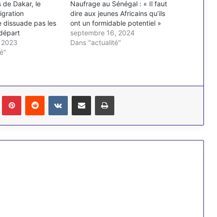
 de Dakar, le
Naufrage au Sénégal : « Il faut
igration
dire aux jeunes Africains qu’ils
e dissuade pas les
ont un formidable potentiel »
départ
septembre 16, 2024
 2023
Dans "actualité"
é"
Tumblr
Pinterest
Reddit
VKontakte
Partager par email
Imprimer