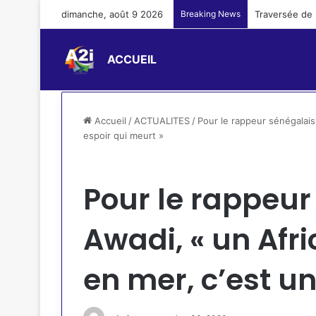
dimanche, août 9 2026
Breaking News
Pacte asile et
ACCUEIL
Accueil
/
ACTUALITES
/
Pour le rappeur sénégalais 
espoir qui meurt »
ACTUALITES
Pour le rappeur
Awadi, « un Afri
en mer, c’est un