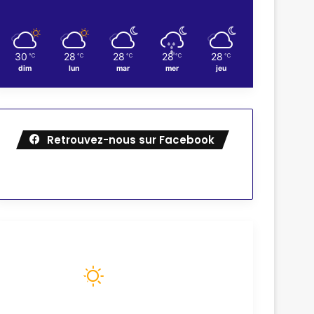
30
28
28
28
28
℃
℃
℃
℃
℃
dim
lun
mar
mer
jeu
Retrouvez-nous sur Facebook
Météo
88
℉