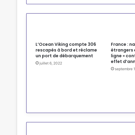
Articles similaires
L’Ocean Viking compte 306
France : n
rescapés à bord et réclame
étrangers 
un port de débarquement
ligne » con
effet d’an
juillet 6, 2022
septembre 