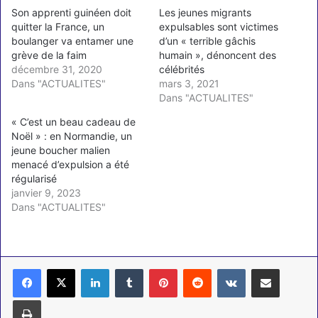
Son apprenti guinéen doit
Les jeunes migrants
quitter la France, un
expulsables sont victimes
boulanger va entamer une
d’un « terrible gâchis
grève de la faim
humain », dénoncent des
décembre 31, 2020
célébrités
Dans "ACTUALITES"
mars 3, 2021
Dans "ACTUALITES"
« C’est un beau cadeau de
Noël » : en Normandie, un
jeune boucher malien
menacé d’expulsion a été
régularisé
janvier 9, 2023
Dans "ACTUALITES"
Linkedin
Tumblr
Pinterest
Reddit
VKontakte
Partager par email
Imprimer