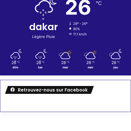
26
℃
dakar
28º - 26º
90%
11.1 km/h
Légère Pluie
28
28
28
28
28
℃
℃
℃
℃
℃
dim
lun
mar
mer
jeu
Retrouvez-nous sur Facebook
Météo