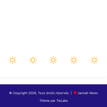
Météo
66
℉
paris
91º - 64º
66%
4.59 mph
Nuages Dispersés
91
92
98
102
104
℉
℉
℉
℉
℉
lun
mar
mer
jeu
ven
© Copyright 2026, Tous droits réservés |
Jannah News
Thème par TieLabs