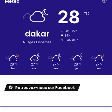
Météo
28
℃
dakar
28º - 27º
84%
0.45 km/h
Nuages Dispersés
28
27
27
28
27
℃
℃
℃
℃
℃
lun
mar
mer
jeu
ven
Retrouvez-nous sur Facebook