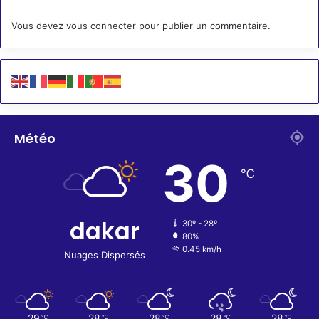
Vous devez
vous connecter
pour publier un commentaire.
Météo
30
℃
dakar
30º - 28º
80%
0.45 km/h
Nuages Dispersés
29
28
28
28
28
℃
℃
℃
℃
℃