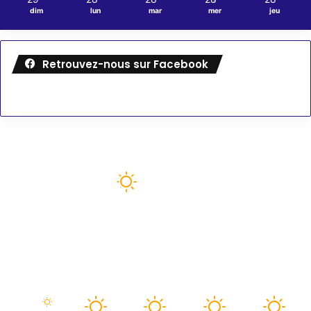
dim
lun
mar
mer
jeu
Retrouvez-nous sur Facebook
Météo
82
℉
paris
93º - 75º
41%
3.44 mph
Forte Pluie