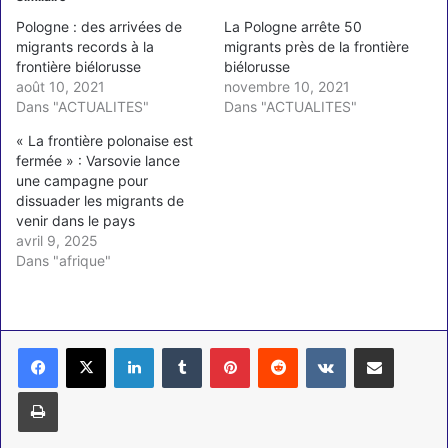
Pologne : des arrivées de
La Pologne arrête 50
migrants records à la
migrants près de la frontière
frontière biélorusse
biélorusse
août 10, 2021
novembre 10, 2021
Dans "ACTUALITES"
Dans "ACTUALITES"
« La frontière polonaise est
fermée » : Varsovie lance
une campagne pour
dissuader les migrants de
venir dans le pays
avril 9, 2025
Dans "afrique"
Linkedin
Tumblr
Pinterest
Reddit
VKontakte
Partager par email
Imprimer