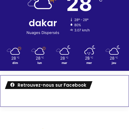
28
dakar
28º - 28º
80%
3.07 km/h
Nuages Dispersés
28
28
28
28
28
℃
℃
℃
℃
℃
dim
lun
mar
mer
jeu
Retrouvez-nous sur Facebook
Météo