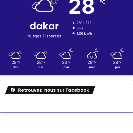
28
℃
dakar
28º - 27º
85%
1.06 km/h
Nuages Dispersés
28
28
28
28
28
℃
℃
℃
℃
℃
dim
lun
mar
mer
jeu
Retrouvez-nous sur Facebook
Météo