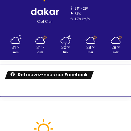
dakar
31º - 29º
81%
1.79 km/h
Ciel Clair
31
31
30
28
28
℃
℃
℃
℃
℃
sam
dim
lun
mar
mer
Retrouvez-nous sur Facebook
Météo
88
℉