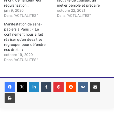
Frichti demandent leur
l’activité de coursier, un
régularisation…
métier pénible et précaire
juin 9, 2020
octobre 22, 2021
Dans "ACTUALITES"
Dans "ACTUALITES"
Manifestation de sans-
papiers à Paris : « Le
confinement nous a fait
réaliser qu’on devait se
regrouper pour défendre
nos droits »
octobre 19, 2020
Dans "ACTUALITES"
Linkedin
Tumblr
Pinterest
Reddit
VKontakte
Partager par email
Imprimer