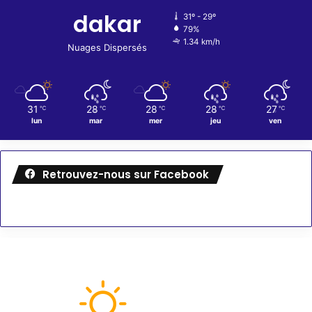
dakar
31º - 29º
79%
1.34 km/h
Nuages Dispersés
31
28
28
28
27
℃
℃
℃
℃
℃
lun
mar
mer
jeu
ven
Retrouvez-nous sur Facebook
Météo
90
℉