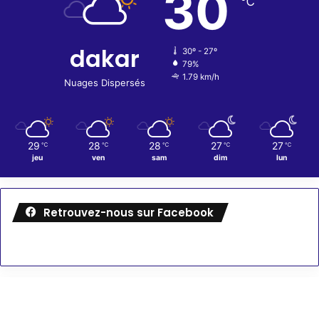
30
℃
dakar
30º - 27º
79%
1.79 km/h
Nuages Dispersés
29
28
28
27
27
℃
℃
℃
℃
℃
jeu
ven
sam
dim
lun
Retrouvez-nous sur Facebook
Météo