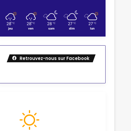
28
28
28
27
27
℃
℃
℃
℃
℃
jeu
ven
sam
dim
lun
Retrouvez-nous sur Facebook
Météo
64
℉