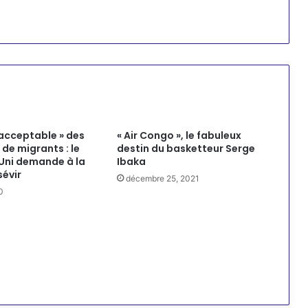
nacceptable » des
« Air Congo », le fabuleux
de migrants : le
destin du basketteur Serge
ni demande à la
Ibaka
sévir
décembre 25, 2021
0