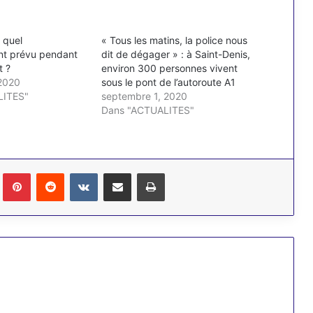
 quel
« Tous les matins, la police nous
nt prévu pendant
dit de dégager » : à Saint-Denis,
t ?
environ 300 personnes vivent
2020
sous le pont de l’autoroute A1
LITES"
septembre 1, 2020
Dans "ACTUALITES"
Tumblr
Pinterest
Reddit
VKontakte
Partager par email
Imprimer