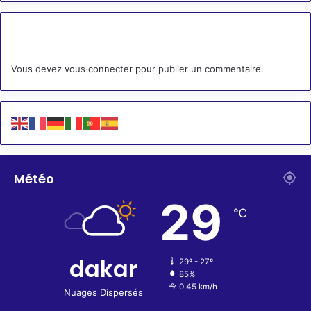
Laisser un commentaire
Vous devez
vous connecter
pour publier un commentaire.
Météo
29
℃
dakar
29º - 27º
85%
0.45 km/h
Nuages Dispersés