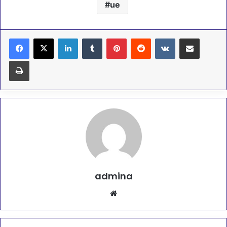
ue
Linkedin
Tumblr
Pinterest
Reddit
VKontakte
Partager par email
Imprimer
admina
Website