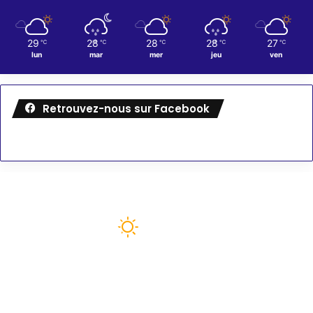
29
28
28
28
27
℃
℃
℃
℃
℃
lun
mar
mer
jeu
ven
Retrouvez-nous sur Facebook
Météo
78
℉
paris
89º - 75º
52%
6.4 mph
Nuages Dispersés