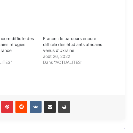
core difficile des
France : le parcours encore
cains réfugiés
difficile des étudiants africains
France
venus d’Ukraine
août 26, 2022
LITES"
Dans "ACTUALITES"
Tumblr
Pinterest
Reddit
VKontakte
Partager par email
Imprimer