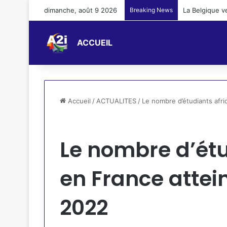
dimanche, août 9 2026
Breaking News
La Belgique v
ACCUEIL
Accueil
/
ACTUALITES
/
Le nombre d’étudiants afri
ACTUALITES
RSS SCROLLER
Le nombre d’étu
en France attei
2022