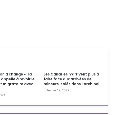
ion a changé » : la
Les Canaries n’arrivent plus à
appelle à revoir le
faire face aux arrivées de
t migratoire avec
mineurs isolés dans l’archipel
février 12, 2022
2024