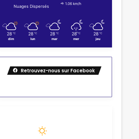
1.06 km/h
Nuages Dispersés
28
28
28
28
28
℃
℃
℃
℃
℃
dim
lun
mar
mer
jeu
Retrouvez-nous sur Facebook
Météo
74
℉