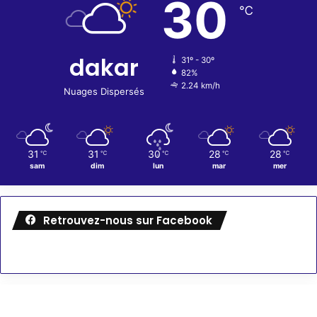
30
℃
dakar
31º - 30º
82%
2.24 km/h
Nuages Dispersés
31
31
30
28
28
℃
℃
℃
℃
℃
sam
dim
lun
mar
mer
Retrouvez-nous sur Facebook
Météo