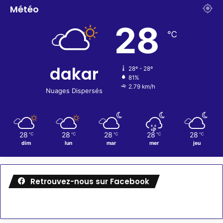
Météo
28
℃
dakar
28º - 28º
81%
2.79 km/h
Nuages Dispersés
28
28
28
28
28
℃
℃
℃
℃
℃
dim
lun
mar
mer
jeu
Retrouvez-nous sur Facebook