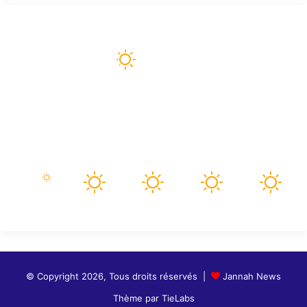
Météo
76
℉
paris
92º - 75º
42%
3.94 mph
Nuages Dispersés
92
92
94
100
103
℉
℉
℉
℉
℉
dim
lun
mar
mer
jeu
© Copyright 2026, Tous droits réservés |
Jannah News
Thème par TieLabs