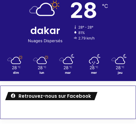
28
℃
dakar
28º - 28º
81%
2.79 km/h
Nuages Dispersés
28
28
28
28
28
℃
℃
℃
℃
℃
dim
lun
mar
mer
jeu
Retrouvez-nous sur Facebook
Météo