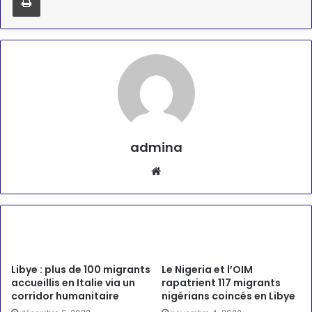
admina
Website
Articles similaires
Libye : plus de 100 migrants
Le Nigeria et l’OIM
accueillis en Italie via un
rapatrient 117 migrants
corridor humanitaire
nigérians coincés en Libye