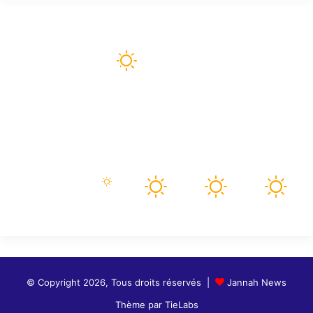
Météo
86
℉
paris
88º - 79º
24%
2.8 mph
Nuages Dispersés
83
94
93
90
95
℉
℉
℉
℉
℉
sam
dim
lun
mar
mer
© Copyright 2026, Tous droits réservés |
Jannah News
Thème par TieLabs