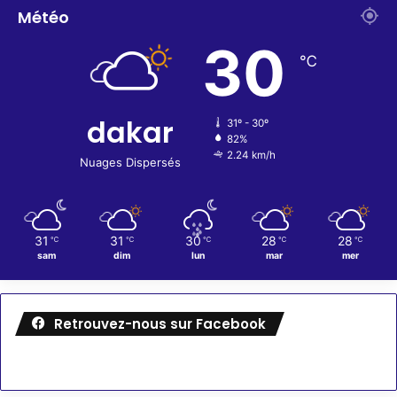
Météo
30
℃
dakar
31º - 30º
82%
2.24 km/h
Nuages Dispersés
31
31
30
28
28
℃
℃
℃
℃
℃
sam
dim
lun
mar
mer
Retrouvez-nous sur Facebook