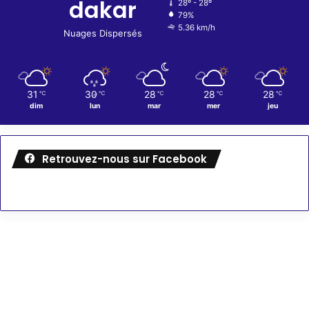
dakar
28º - 28º
79%
5.36 km/h
Nuages Dispersés
31
30
28
28
28
℃
℃
℃
℃
℃
dim
lun
mar
mer
jeu
Retrouvez-nous sur Facebook
Météo
74
℉