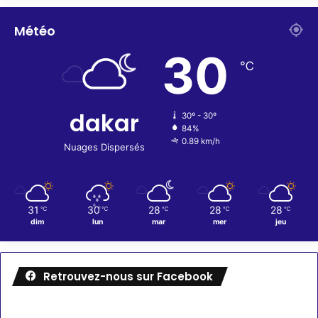
Météo
30
℃
dakar
30º - 30º
84%
0.89 km/h
Nuages Dispersés
31
30
28
28
28
℃
℃
℃
℃
℃
dim
lun
mar
mer
jeu
Retrouvez-nous sur Facebook