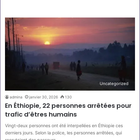
Lire la suite »
Uncategorized
admina
janvier 30, 2026
130
En Éthiopie, 22 personnes arrêtées pour
trafic d’êtres humains
Vingt-deux personnes ont été interpellées en Éthiopie ces
derniers jours. Selon la police, les personnes arrêtées, qui
recrutaient des passeurs,…