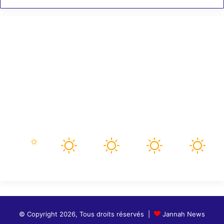
Météo
76
℉
paris
79º - 76º
33%
3.96 mph
Nuages Dispersés
93
91
92
97
101
℉
℉
℉
℉
℉
dim
lun
mar
mer
jeu
© Copyright 2026, Tous droits réservés |
Jannah News